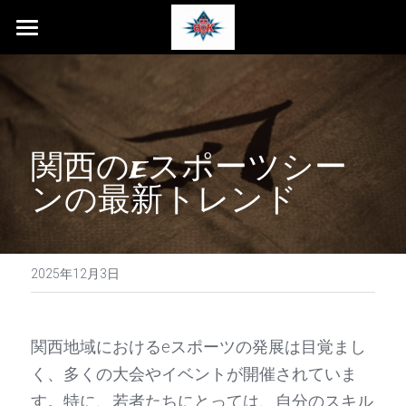
イントロダクション
ビッグメディア
大会のハイライト
関西のeスポーツシー
ンの最新トレンド
決勝
イベント概要
予選
2025年12月3日
決勝キャスター
関西地域におけるeスポーツの発展は目覚まし
協賛
く、多くの大会やイベントが開催されていま
す。特に、若者たちにとっては、自分のスキル
規約